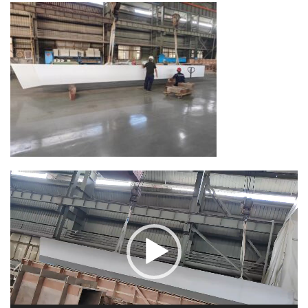
動
画
プ
レ
ー
ヤ
ー